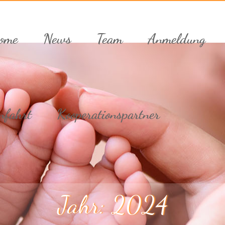
ome
News
Team
Anmeldung
nfahrt
Kooperationspartner
Jahr:
2024