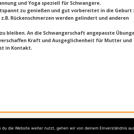
pannung und Yoga speziell für Schwangere.
tspannt zu genießen und gut vorbereitet in die Geburt 
z.B. Rückenschmerzen werden gelindert und anderen
 zu bleiben. An die Schwangerschaft angepasste Übung
rschaffen Kraft und Ausgeglichenheit für Mutter und
t in Kontakt.
ng
Angebote
Kurse
Kontakt
Anfahrt
 du die Website weiter nutzt, gehen wir von deinem Einverständnis aus